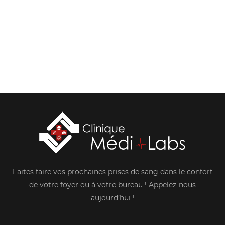
Faites faire vos prochaines prises de sang dans le confort
de votre foyer ou à votre bureau ! Appelez-nous
aujourd’hui !
F
I
a
n