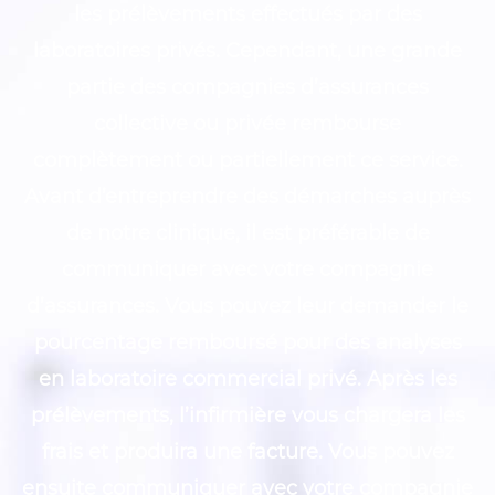
les prélèvements effectués par des
laboratoires privés. Cependant, une grande
partie des compagnies d’assurances
collective ou privée rembourse
complètement ou partiellement ce service.
Avant d’entreprendre des démarches auprès
de notre clinique, il est préférable de
communiquer avec votre compagnie
d’assurances. Vous pouvez leur demander le
pourcentage remboursé pour des analyses
en laboratoire commercial privé. Après les
prélèvements, l’infirmière vous chargera les
frais et produira une facture. Vous pouvez
ensuite communiquer avec votre compagnie