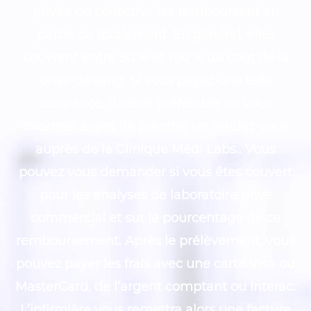
privée ou collective les remboursent en
partie ou totalement. En général, elles
couvrent entre 80 % et 100 % du coût de la
prise de sang. Si vous payez une telle
assurance, il serait préférable de vous
informer avant de prendre un rendez-vous
auprès de la Clinique Médi Labs.. Vous
pouvez vous demander si vous êtes couvert
pour les analyses de laboratoire privé
commercial et sur le pourcentage de ce
remboursement. Après le prélèvement, vous
pouvez payer les frais avec une carte Visa ou
MasterCard, de l’argent comptant ou Interac.
L’infirmière vous remettra alors une facture