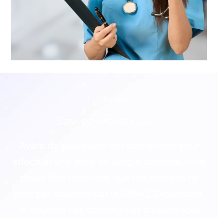
La clinique
Saviez-vous que...
Avant de poursuivre vos démarches pour
effectuer une prise de sang à domicile, vous
devez être conscient que nos services ne
sont pas couverts par la RAMQ. Cependant,
la majorité des compagnies d’assurances