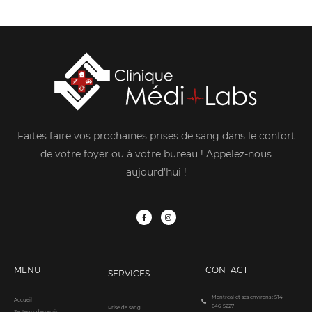
Faites faire vos prochaines prises de sang dans le confort
de votre foyer ou à votre bureau ! Appelez-nous
aujourd’hui !
F
I
a
n
c
s
e
t
b
a
o
g
o
r
k
a
-
m
f
MENU
CONTACT
SERVICES
Montréal et ses environs : 514-
Accueil
646-5227
Prise de sang
Secteurs desservis